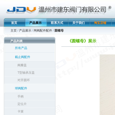
首页
产品展示
联系方式
关于我们
淘宝店铺
主页
/
产品展示
/
闸阀配件配件
/
圆螺母
《圆螺母》展示
产品列表
所有产品
截止阀配件
阀瓣盖
T型轴承压盖
对开圆环
球阀配件
手柄
定位片
卡簧