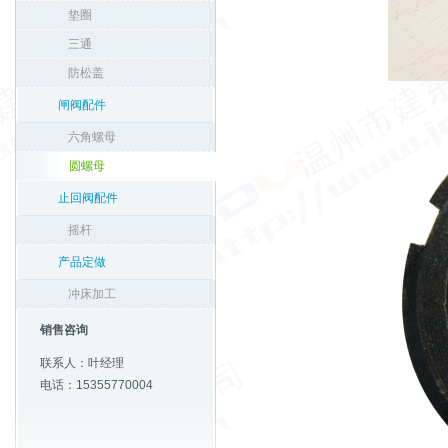
垫圈
三通
防松盖
闸阀配件
六角螺母
圆螺母
止回阀配件
摇杆
产品定做
冲床加工
销售咨询
联系人：叶经理
电话：15355770004